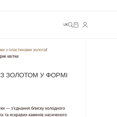
UK
чки з пластинами золота
рмі квітки
 З ЗОЛОТОМ У ФОРМІ
тки — з’єднання блиску холодного
та та яскравих каменів насиченого