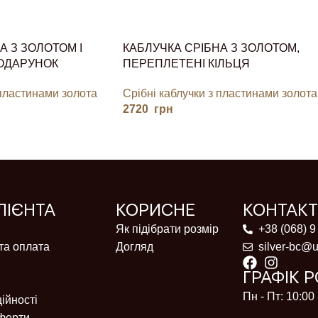
А З ЗОЛОТОМ І
КАБЛУЧКА СРІБНА З ЗОЛОТОМ,
ПОДАРУНОК
ПЕРЕПЛЕТЕНІ КІЛЬЦЯ
 пластинами золота
Срібні каблучки з пластинами золота
2720
грн
ЛІЄНТА
КОРИСНЕ
КОНТАК
Як підібрати розмір
+38 (068) 9
та оплата
Догляд
silver-bc@u
ГРАФІК 
Пн - Пт: 10:00 
ійності
ферти