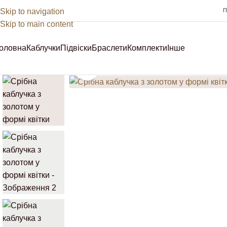
Skip to navigation
П
Skip to main content
оловна
Каблучки
Підвіски
Браслети
Комплекти
Інше
Sale
Клацніть, щоб збільшити