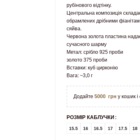
рубінового відтінку.
Центральна композиція складає
обрамлених дрібними фіанітам
сяйва.
Червона золота пластина надає
сучасного шарму
Метал: срібло 925 проби
золото 375 проби
Вставки: куб цирконію
Вага: ~3,0 г
Додайте
5000
грн
у кошик і
РОЗМІР КАБЛУЧКИ
15.5
16
16.5
17
17.5
18