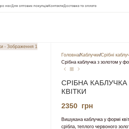
ро нас
Для оптових покупців
Контакти
Доставка та оплата
Головна
Каблучки
Срібні каблу
Срібна каблучка з золотом у фо
СРІБНА КАБЛУЧКА
КВІТКИ
2350
грн
Вишукана каблучка у формі кві
срібла, теплого червоного золо