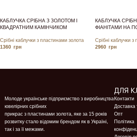
КАБЛУЧКА СРІБНА З ЗОЛОТОМ І
КАБЛУЧКА СРІБН
КВАДРАТНИМ КАМІНЧИКОМ
ФІАНІТАМИ НА 
Срібні каблучки з пластинами золота
Срібні каблучки з
1360
грн
2960
грн
ДЛЯ К
Молоде українське підприємство з виробництва
Контакти
ювелірних срібних
Доставка 
прикрас з пластинами золота, яке за 15 років
Опт
розвитку стало відомим брендом як в Україні,
Політика
так і за її межами.
конфіденц
Договір о