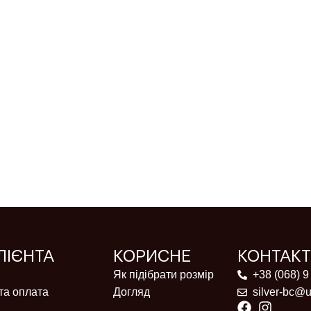
ЛІЄНТА
КОРИСНЕ
КОНТАК
Як підібрати розмір
+38 (068) 9
та оплата
Догляд
silver-bc@u