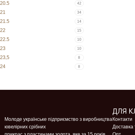
20.5
42
21
34
21.5
14
22
15
22.5
10
23
10
23,5
8
24
8
ДЛЯ К
Молоде українське підприємство з виробництва
Контакти
ювелірних срібних
Доставка 
прикрас з пластинами золота, яке за 15 років
Опт