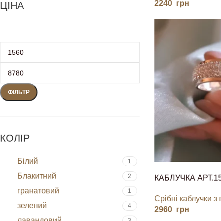
2240
грн
ЦІНА
ФІЛЬТР
КОЛІР
Білий
1
Блакитний
2
КАБЛУЧКА АРТ.1
гранатовий
1
Срібні каблучки з
зелений
4
2960
грн
лавандовий
3