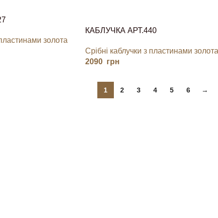
27
КАБЛУЧКА АРТ.440
 пластинами золота
Срібні каблучки з пластинами золот
2090
грн
1
2
3
4
5
6
→