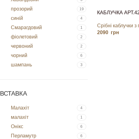
прозорий
19
КАБЛУЧКА АРТ.4
синій
4
Срібні каблучки з
Смарагдовий
1
2090
грн
фіолетовий
2
червоний
2
чорний
6
шампань
3
ВСТАВКА
Малахіт
4
малахіт
1
Онікс
6
Перламутр
6