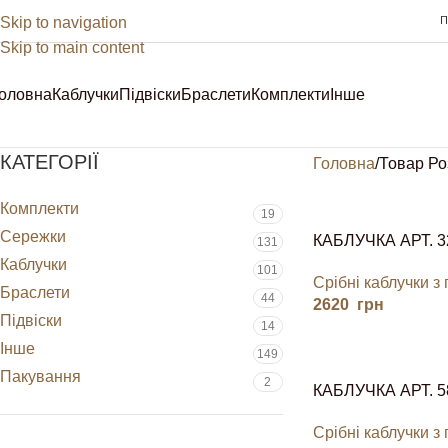
Skip to navigation
П
Skip to main content
оловна
Каблучки
Підвіски
Браслети
Комплекти
Інше
Sale
КАТЕГОРІЇ
Головна
Товар Ро
Комплекти
19
Сережки
КАБЛУЧКА АРТ. 3
131
Каблучки
101
Срібні каблучки з
Браслети
44
2620
грн
Підвіски
14
Інше
149
Пакування
2
КАБЛУЧКА АРТ. 5
Срібні каблучки з