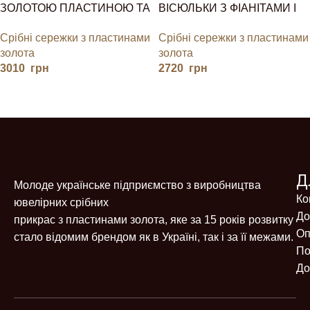
ЗОЛОТОЮ ПЛАСТИНОЮ ТА
ВІСЮЛЬКИ З ФІАНІТАМИ І
КРУГЛИМ ФІАНІТОМ,
ЗОЛОТОМ
Срібні сережки з пластинами
Срібні сережки з пластинами
АНГЛІЙСЬКА ЗАСТІБКА
золота
золота
3010
грн
2720
грн
Д
Молоде українське підприємство з виробництва
Ко
ювелірних срібних
До
прикрас з пластинами золота, яке за 15 років розвитку
Оп
стало відомим брендом як в Україні, так і за її межами.
По
До