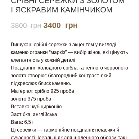
СРІБНІ СЕРЕЖКИ З ЗОЛОТОМ
І ЯСКРАВИМ КАМІНЧИКОМ
3400
грн
3800
грн
Вишукані срібні сережки з акцентом у вигляді
каменю огранки “маркіз” — вибір жінок, які цінують
елегантність у кожній деталі.
Поєднання
холодного срібла
та
теплого червоного
золота
створює благородний контраст, який
підкреслює блиск каменю.
Матеріал: срібло 925 проба
золото 375 проба
Вставка: куб цирконію
Застібка: англійська
Вага: 6,5 г
Ці сережки — гармонійне поєднання класики й
сучасності. Ідеальні як для щоденного образу, так і