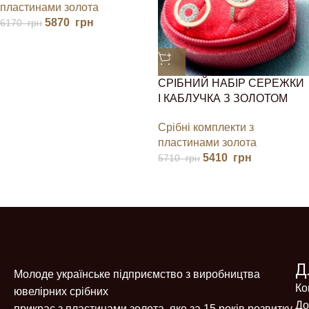
пластинами золота
5870
грн
6170
грн
СРІБНИЙ НАБІР СЕРЕЖКИ
І КАБЛУЧКА З ЗОЛОТОМ
Срібні комплекти з
пластинами золота
5410
грн
5710
грн
Д
Молоде українське підприємство з виробництва
Ко
ювелірних срібних
До
прикрас з пластинами золота, яке за 15 років розвитку