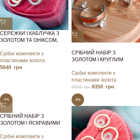
СЕРЕЖКИ І КАБЛУЧКА З
ЗОЛОТОМ ТА ОНІКСОМ,
МАЛАХІТОМ,
СРІБНИЙ НАБІР З
Срібні комплекти з
ПЕРЛАМУТРОМ
ЗОЛОТОМ І КРУГЛИМ
пластинами золота
КАМІНЧИКОМ
5640
грн
Срібні комплекти з
пластинами золота
8350
грн
8650
грн
-5%
-5%
СРІБНИЙ НАБІР З
ЗОЛОТОМ І ЯСКРАВИМИ
КАМІНЧИКАМИ
Срібні комплекти з