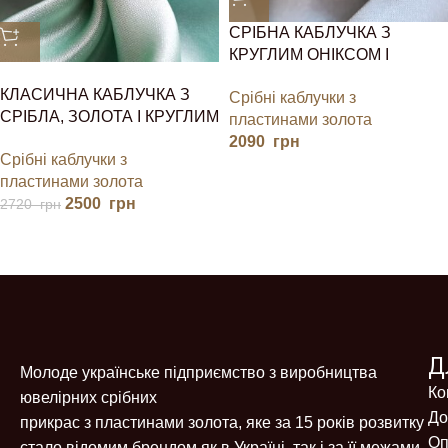
СРІБНА КАБЛУЧКА З
КРУГЛИМ ОНІКСОМ І
ЗОЛОТОМ
КЛАСИЧНА КАБЛУЧКА З
Срібні каблучки з
СРІБЛА, ЗОЛОТА І КРУГЛИМ
пластинами золота
КАМІНЧИКОМ
2090
грн
Срібні каблучки з
пластинами золота
2500
грн
2720
грн
Д
Молоде українське підприємство з виробництва
Ко
ювелірних срібних
До
прикрас з пластинами золота, яке за 15 років розвитку
Оп
стало відомим брендом як в Україні, так і за її межами.