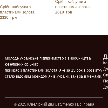
Срібні каблучки з
КАМІНЧИКАМИ
Срібні каблучки з
пластинами золота
пластинами золота
2810
грн
2110
грн
Д
Молоде українське підприємство з виробництва
Ко
ювелірних срібних
До
прикрас з пластинами золота, яке за 15 років розвитку
Оп
стало відомим брендом як в Україні, так і за її межами.
По
До
© 2025 Ювелірний дім Ustymenko | Всі права