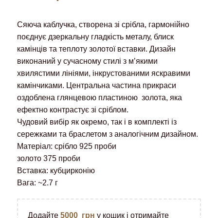
Сяюча каблучка, створена зі срібла, гармонійно
поєднує дзеркальну гладкість металу, блиск
камінців та теплоту золотої вставки. Дизайн
виконаний у сучасному стилі з м’якими
хвилястими лініями, інкрустованими яскравими
камінчиками. Центральна частина прикраси
оздоблена глянцевою пластиною золота, яка
ефектно контрастує зі сріблом.
Чудовий вибір як окремо, так і в комплекті із
сережками та браслетом з аналогічним дизайном.
Матеріал: срібло 925 проби
золото 375 проби
Вставка: кубцирконію
Вага: ~2.7 г
Додайте
5000
грн
у кошик і отримайте