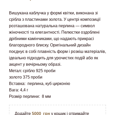
Вишукана каблучка у формі квітки, виконана зі
срібла з пластинами золота. У центрі композиції
розташована натуральна перлина — символ
жіночності та елегантності. Пелюстки оздоблені
дрібними камінчиками, що надають прикрасі
благородного блиску. Оригінальний дизайн
поєднує в собі плавність форм і розкіш матеріалів,
ідеально підходить для урочистих подій або як
акцент у вечірньому образі.
Метал: срібло 925 проби
золото 375 проби
Вставка: перлина, куб цирконію
Вага: 4,4 г
Розмір перлини: 8 мм
Додайте
5000
грн
у кошик і отримайте