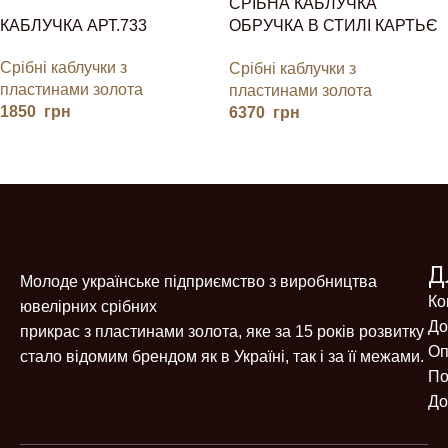
СРІБНА КАБЛУЧКА
КАБЛУЧКА АРТ.733
ОБРУЧКА В СТИЛІ КАРТЬЄ
З ЗОЛОТОМ
Срібні каблучки з
Срібні каблучки з
пластинами золота
пластинами золота
1850
грн
6370
грн
Д
Молоде українське підприємство з виробництва
Ко
ювелірних срібних
До
прикрас з пластинами золота, яке за 15 років розвитку
Оп
стало відомим брендом як в Україні, так і за її межами.
По
До