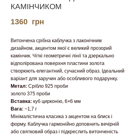
КАМІНЧИКОМ
1360
грн
Витончена срібна каблучка з лаконічним
дизайном, акцентом якої є великий прозорий
камінчик. Чіткі геометричні лінії та дзеркально
відполірована поверхня пластини золота
створюють елегантний, сучасний образ. Ідеальний
варіант для заручин або особливого подарунку.
Метал:
Срібло 925 проби
золото 375 проби
Вставка:
куб цирконію, 6×6 мм
Вага:
~1,7 г
Мінімалістична класика з акцентом на блиск і
форму. Каблучка гармонійно доповнить вечірній
або святковий образ і підкреслить витонченість