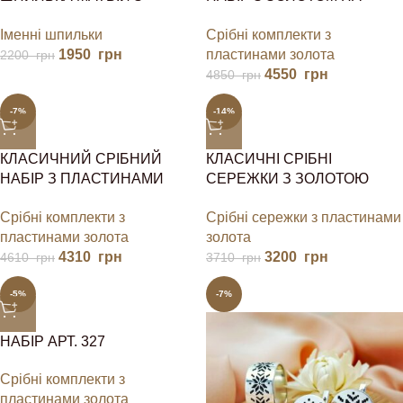
ЯНГОЛОМ
ПОДАРУНОК
Іменні шпильки
Срібні комплекти з
1950
грн
пластинами золота
2200
грн
4550
грн
4850
грн
-7%
-14%
КЛАСИЧНИЙ СРІБНИЙ
КЛАСИЧНІ СРІБНІ
НАБІР З ПЛАСТИНАМИ
СЕРЕЖКИ З ЗОЛОТОЮ
ЗОЛОТА
ПЛАСТИНОЮ В
Срібні комплекти з
Срібні сережки з пластинами
ОЗДОБЛЕННІ ЯСКРАВИХ
пластинами золота
золота
КАМІНЧИКІВ
4310
грн
3200
грн
4610
грн
3710
грн
-5%
-7%
НАБІР АРТ. 327
Срібні комплекти з
пластинами золота