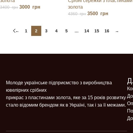
золота
Срібні сережки з пластинами
3000
грн
золота
3400
грн
3500
грн
4360
грн
←
1
2
3
4
5
…
14
15
16
→
Д
Молоде українське підприємство з виробництва
Ко
ювелірних срібних
До
прикрас з пластинами золота, яке за 15 років розвитку
Оп
стало відомим брендом як в Україні, так і за її межами.
По
До