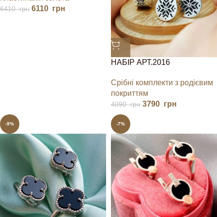
6110
грн
6410
грн
НАБІР АРТ.2016
Срібні комплекти з родієвим
покриттям
3790
грн
4090
грн
-9%
-7%