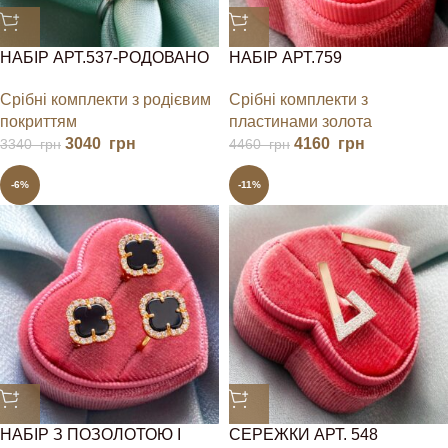
НАБІР АРТ.537-РОДОВАНО
НАБІР АРТ.759
Срібні комплекти з родієвим
Срібні комплекти з
покриттям
пластинами золота
3040
грн
4160
грн
3340
грн
4460
грн
-6%
-11%
НАБІР З ПОЗОЛОТОЮ І
СЕРЕЖКИ АРТ. 548