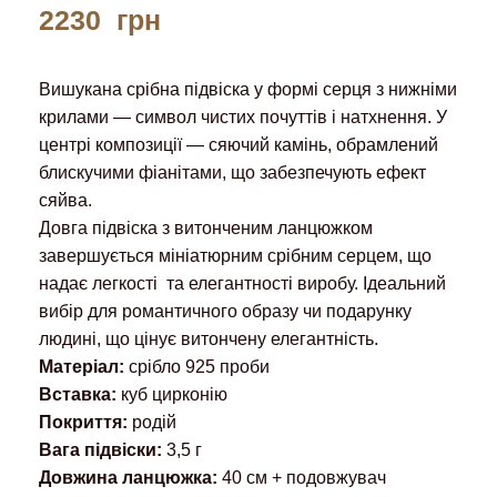
2230
грн
Вишукана срібна підвіска у формі серця з нижніми
крилами — символ чистих почуттів і натхнення. У
центрі композиції — сяючий камінь, обрамлений
блискучими фіанітами, що забезпечують ефект
сяйва.
Довга підвіска з витонченим ланцюжком
завершується мініатюрним срібним серцем, що
надає легкості та елегантності виробу. Ідеальний
вибір для романтичного образу чи подарунку
людині, що цінує витончену елегантність.
Матеріал:
срібло 925 проби
Вставка:
куб цирконію
Покриття:
родій
Вага підвіски:
3,5 г
Довжина ланцюжка:
40 см + подовжувач