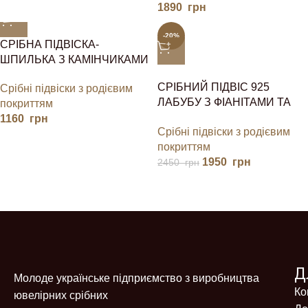
1890
грн
-20%
СРІБНА ПІДВІСКА-
ШПИЛЬКА З КАМІНЧИКАМИ
СРІБНИЙ ПІДВІС 925
Срібні підвіски з родієвим
ЛАБУБУ З ФІАНІТАМИ ТА
покриттям
ЕМАЛЛЮ. ІДЕЯ ДЛЯ
1160
грн
Срібні підвіски з родієвим
ПОДАРУНКА.
покриттям
1950
грн
2450
грн
Д
Молоде українське підприємство з виробництва
Ко
ювелірних срібних