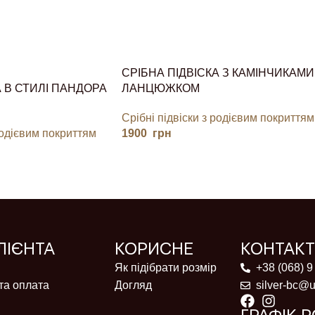
СРІБНА ПІДВІСКА З КАМІНЧИКАМИ 
А В СТИЛІ ПАНДОРА
ЛАНЦЮЖКОМ
Срібні підвіски з родієвим покриттям
родієвим покриттям
1900
грн
ЛІЄНТА
КОРИСНЕ
КОНТАК
Як підібрати розмір
+38 (068) 9
та оплата
Догляд
silver-bc@u