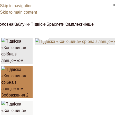
Skip to navigation
П
Skip to main content
оловна
Каблучки
Підвіски
Браслети
Комплекти
Інше
Sale
Клацніть, щоб збільшити