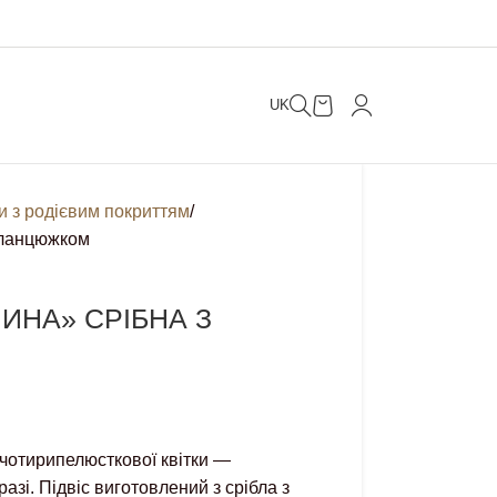
UK
ки з родієвим покриттям
 ланцюжком
ИНА» СРІБНА З
 чотирипелюсткової квітки —
зі. Підвіс виготовлений з срібла з