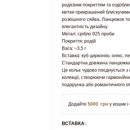
родієвим покриттям та оздобле
квітки прикрашений блискучими
розкішного сяйва. Ланцюжок то
елегантність дизайну.
Метал: срібло 925 проби
Покриття: родій
Вага: ~3,5 г
Вставка: куб цирконію, онікс, п
Стандартна довжина ланцюжка:
Це кольє чудово поєднується з 
колекції, створюючи гармонійни
подарунка або романтичного об
Додайте
5000
грн
у кошик і
ВСТАВКА