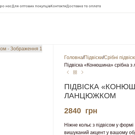
ро нас
Для оптових покупців
Контакти
Доставка та оплата
Головна
Підвіски
Срібні підвіс
Підвіска «Конюшина» срібна з
ПІДВІСКА «КОНЮШ
ЛАНЦЮЖКОМ
2840
грн
Ніжне кольє з підвісом у формі
вишуканий акцент у вашому обра