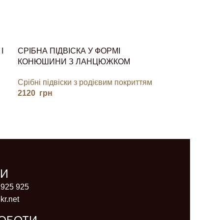
І
СРІБНА ПІДВІСКА У ФОРМІ
КОНЮШИНИ З ЛАНЦЮЖКОМ
Срібні підвіски з родієвим покриттям
2120
грн
ТИ
 925 925
kr.net