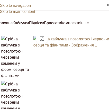
Skip to navigation
П
Skip to main content
оловна
Каблучки
Підвіски
Браслети
Комплекти
Інше
Sale
Клацніть, щоб збільшити