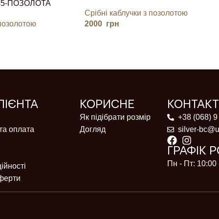
45-ПОЗОЛОТА
Срібні каблучки з позолотою
 позолотою
2000
грн
ЛІЄНТА
КОРИСНЕ
КОНТАК
Як підібрати розмір
+38 (068) 9
та оплата
Догляд
silver-bc@u
ГРАФІК 
Пн - Пт: 10:00 
ійності
ферти