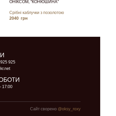
ОНІКСОМ, “КОНЮШИНА”
Срібні каблучки з позолотою
2040
грн
ТИ
 925 925
kr.net
РОБОТИ
- 17:00
Сайт сворено
@oksy_roxy