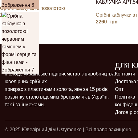
КАБЛУЧКА АРТ.5
Срібні каблучки з позолотою
1730
грн
Срібні каблучки з
2260
грн
ДЛЯ К
Молоде українське підприємство з виробництва
Контакти
ювелірних срібних
Доставка 
прикрас з пластинами золота, яке за 15 років
Опт
розвитку стало відомим брендом як в Україні,
Політика
так і за її межами.
конфіденц
Договір о
© 2025 Ювелірний дім Ustymenko | Всі права захищено