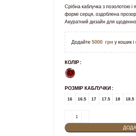
Срібна каблучка з позолотою і
формі серця, оздоблена прозор
Акуратний дизайн для щоденног
Додайте
5000
грн
у кошик і
КОЛІР
РОЗМІР КАБЛУЧКИ
16
16.5
17
17.5
18
18.5
ДОДА