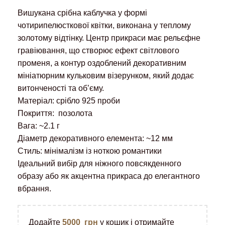
Вишукана срібна каблучка у формі
чотирипелюсткової квітки, виконана у теплому
золотому відтінку. Центр прикраси має рельєфне
гравіювання, що створює ефект світлового
променя, а контур оздоблений декоративним
мініатюрним кульковим візерунком, який додає
витонченості та об’єму.
Матеріал: срібло 925 проби
Покриття: позолота
Вага: ~2.1 г
Діаметр декоративного елемента: ~12 мм
Стиль: мінімалізм із ноткою романтики
Ідеальний вибір для ніжного повсякденного
образу або як акцентна прикраса до елегантного
вбрання.
Додайте
5000
грн
у кошик і отримайте