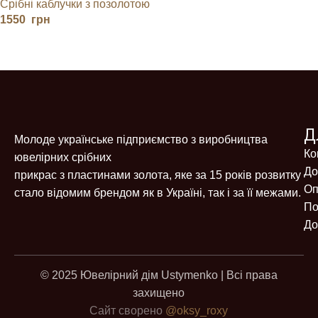
Срібні каблучки з позолотою
ТА ФІАНІТАМИ
1550
грн
Д
Молоде українське підприємство з виробництва
Ко
ювелірних срібних
До
прикрас з пластинами золота, яке за 15 років розвитку
Оп
стало відомим брендом як в Україні, так і за її межами.
По
До
© 2025 Ювелірний дім Ustymenko | Всі права
захищено
Сайт сворено
@oksy_roxy