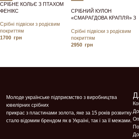
СРІБНЕ КОЛЬЄ З ПТАХОМ
ФЕНІКС
СРІБНИЙ КУЛОН
«СМАРАГДОВА КРАПЛЯ» З
Срібні підвіски з родієвим
ФІАНІТАМИ
покриттям
Срібні підвіски з родієвим
1700
грн
покриттям
2950
грн
Д
Молоде українське підприємство з виробництва
Ко
ювелірних срібних
До
прикрас з пластинами золота, яке за 15 років розвитку
Оп
стало відомим брендом як в Україні, так і за її межами.
По
До