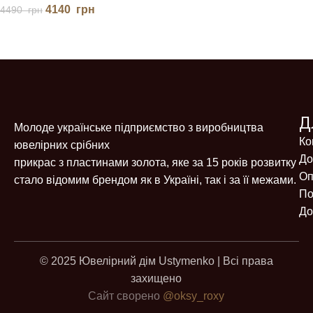
4140
грн
4490
грн
Д
Молоде українське підприємство з виробництва
Ко
ювелірних срібних
До
прикрас з пластинами золота, яке за 15 років розвитку
Оп
стало відомим брендом як в Україні, так і за її межами.
По
До
© 2025 Ювелірний дім Ustymenko | Всі права
захищено
Сайт сворено
@oksy_roxy