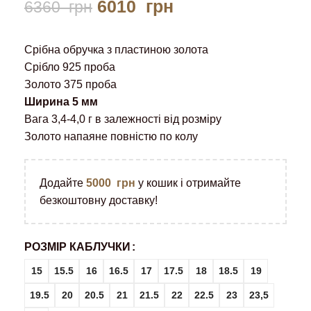
6010
грн
6360
грн
Срібна обручка з пластиною золота
Срібло 925 проба
Золото 375 проба
Ширина 5 мм
Вага 3,4-4,0 г в залежності від розміру
Золото напаяне повністю по колу
Додайте
5000
грн
у кошик і отримайте
безкоштовну доставку!
РОЗМІР КАБЛУЧКИ
15
15.5
16
16.5
17
17.5
18
18.5
19
19.5
20
20.5
21
21.5
22
22.5
23
23,5