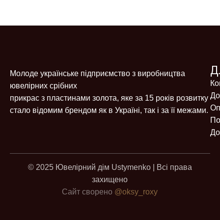
Д
Молоде українське підприємство з виробництва
Ко
ювелірних срібних
До
прикрас з пластинами золота, яке за 15 років розвитку
Оп
стало відомим брендом як в Україні, так і за її межами.
По
До
© 2025 Ювелірний дім Ustymenko | Всі права
захищено
Сайт сворено
@oksy_roxy