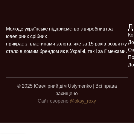
Д
Молоде українське підприємство з виробництва
Ко
ювелірних срібних
До
прикрас з пластинами золота, яке за 15 років розвитку
Оп
стало відомим брендом як в Україні, так і за її межами.
По
До
© 2025 Ювелірний дім Ustymenko | Всі права
захищено
Сайт сворено
@oksy_roxy