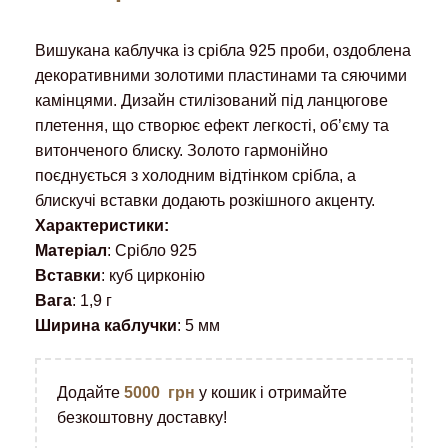
Вишукана каблучка із срібла 925 проби, оздоблена
декоративними золотими пластинами та сяючими
камінцями. Дизайн стилізований під ланцюгове
плетення, що створює ефект легкості, об’єму та
витонченого блиску. Золото гармонійно
поєднується з холодним відтінком срібла, а
блискучі вставки додають розкішного акценту.
Характеристики:
Матеріал
: Срібло 925
Вставки
: куб цирконію
Вага
: 1,9 г
Ширина каблучки
: 5 мм
Додайте
5000
грн
у кошик і отримайте
безкоштовну доставку!