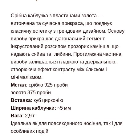
Срібна каблучка з пластинами золота —
витончена та сучасна прикраса, що поєднує
класичну естетику з трендовим дизайном. Основу
виробу прикрашає діагональний сегмент,
інкрустований розсипом прозорих камінців, що
надають сяйва та глибини. Протилежна частина
виробу залишається гладкою та дзеркальною,
створюючи ефект контрасту між блиском і
мінімалізмом.
Метал:
срібло 925 проби
золото 375 проби
Вставка:
куб цирконію
Ширина каблучки:
~5 мм
Вага:
2,9 г
Ідеальна як для повсякденного носіння, так і для
особливих подій.