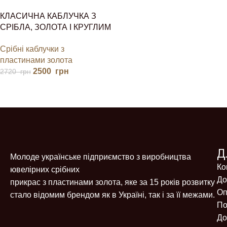
КЛАСИЧНА КАБЛУЧКА З
СРІБЛА, ЗОЛОТА І КРУГЛИМ
КАМІНЧИКОМ
Срібні каблучки з
пластинами золота
2500
грн
2720
грн
Д
Молоде українське підприємство з виробництва
Ко
ювелірних срібних
До
прикрас з пластинами золота, яке за 15 років розвитку
Оп
стало відомим брендом як в Україні, так і за її межами.
По
До