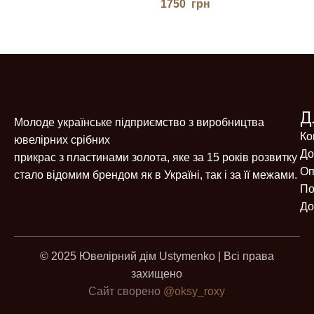
1750
грн
Д
Молоде українське підприємство з виробництва
Ко
ювелірних срібних
До
прикрас з пластинами золота, яке за 15 років розвитку
Оп
стало відомим брендом як в Україні, так і за її межами.
По
До
© 2025 Ювелірний дім Ustymenko | Всі права
захищено
Сайт сворено
@oksy_roxy