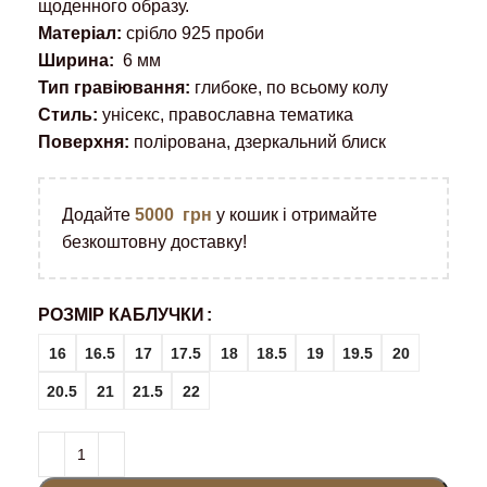
щоденного образу.
Матеріал:
срібло 925 проби
Ширина:
6 мм
Тип гравіювання:
глибоке, по всьому колу
Стиль:
унісекс, православна тематика
Поверхня:
полірована, дзеркальний блиск
Додайте
5000
грн
у кошик і отримайте
безкоштовну доставку!
РОЗМІР КАБЛУЧКИ
16
16.5
17
17.5
18
18.5
19
19.5
20
20.5
21
21.5
22