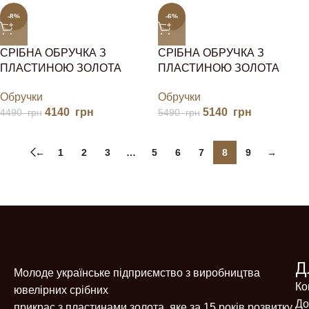
-8%
-6%
СРІБНА ОБРУЧКА З
СРІБНА ОБРУЧКА З
ПЛАСТИНОЮ ЗОЛОТА
ПЛАСТИНОЮ ЗОЛОТА
Обручки
Обручки
4140
грн
5140
грн
4490
грн
5490
грн
←
1
2
3
…
5
6
7
8
9
→
Д
Молоде українське підприємство з виробництва
Ко
ювелірних срібних
До
прикрас з пластинами золота, яке за 15 років розвитку