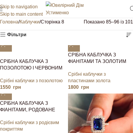
Skip to navigation
Skip to main content
Головна
Каблучки
Сторінка 8
Показано 85–96 із 101
Фільтри
СРІБНА КАБЛУЧКА З
СРІБНА КАБЛУЧКА З
ФІАНІТАМИ ТА ЗОЛОТИМ
ПОЗОЛОТОЮ І ЧЕРВОНИМ
СЕРЦЕМ
Срібні каблучки з
КАМЕНЕМ У ФОРМІ СЕРЦЯ
Срібні каблучки з позолотою
пластинами золота
ТА ФІАНІТАМИ
1550
грн
1800
грн
СРІБНА КАБЛУЧКА З
ФІАНІТАМИ, РОДОВАНЕ
СРІБЛО 925, НА
Срібні каблучки з родієвим
ПОДАРУНОК
покриттям