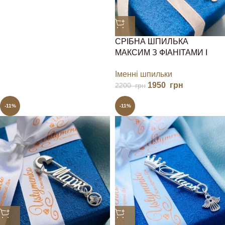
СРІБНА ШПИЛЬКА
МАКСИМ З ФІАНІТАМИ І
ЯНГОЛОМ
Іменні шпильки
1950
грн
2200
грн
-11%
-11%