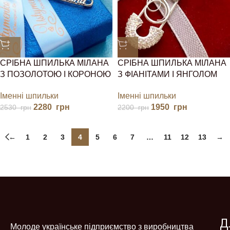
СРІБНА ШПИЛЬКА МІЛАНА
СРІБНА ШПИЛЬКА МІЛАНА
З ПОЗОЛОТОЮ І КОРОНОЮ
З ФІАНІТАМИ І ЯНГОЛОМ
Іменні шпильки
Іменні шпильки
2280
грн
1950
грн
2530
грн
2200
грн
←
1
2
3
4
5
6
7
…
11
12
13
→
Д
Молоде українське підприємство з виробництва