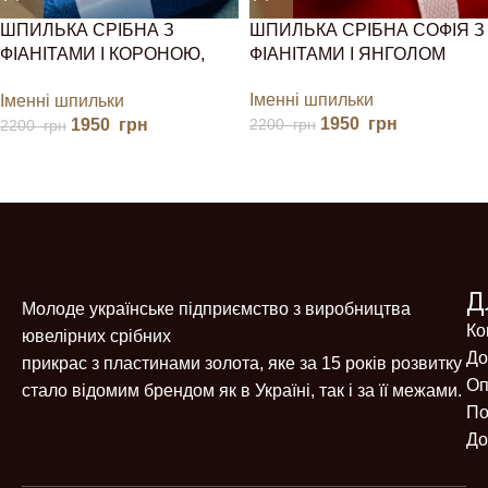
ШПИЛЬКА СРІБНА З
ШПИЛЬКА СРІБНА СОФІЯ З
ФІАНІТАМИ І КОРОНОЮ,
ФІАНІТАМИ І ЯНГОЛОМ
МИРОСЛАВА
Іменні шпильки
Іменні шпильки
1950
грн
1950
грн
2200
грн
2200
грн
Д
Молоде українське підприємство з виробництва
Ко
ювелірних срібних
До
прикрас з пластинами золота, яке за 15 років розвитку
Оп
стало відомим брендом як в Україні, так і за її межами.
По
До