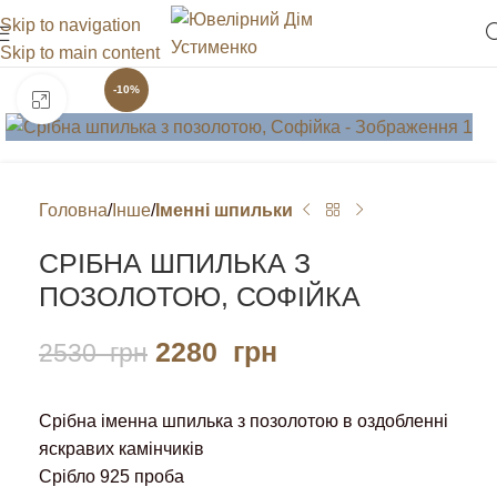
Skip to navigation
Skip to main content
-10%
Клацніть, щоб збільшити
Головна
Інше
Іменні шпильки
СРІБНА ШПИЛЬКА З
ПОЗОЛОТОЮ, СОФІЙКА
2280
грн
2530
грн
Срібна іменна шпилька з позолотою в оздобленні
яскравих камінчиків
Срібло 925 проба