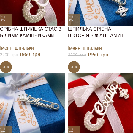
СРІБНА ШПИЛЬКА СТАС З
ШПИЛЬКА СРІБНА
БІЛИМИ КАМІНЧИКАМИ
ВІКТОРІЯ З ФІАНІТАМИ І
ЯНГОЛОМ
Іменні шпильки
Іменні шпильки
1950
грн
1950
грн
2200
грн
2200
грн
-11%
-11%