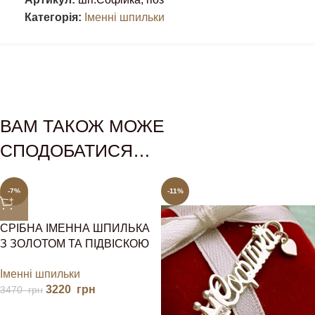
Категорія:
Іменні шпильки
ВАМ ТАКОЖ МОЖЕ
СПОДОБАТИСЯ…
-7%
-11%
СРІБНА ІМЕННА ШПИЛЬКА
З ЗОЛОТОМ ТА ПІДВІСКОЮ
СЕРЦЕМ, ПОДАРУНОК НА
Іменні шпильки
НАРОДЖЕННЯ, ХРЕСТИНИ
3220
грн
3470
грн