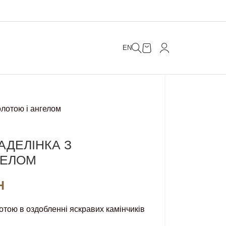
EN
олотою і ангелом
АДЕЛІНКА З
ГЕЛОМ
H
отою в оздобленні яскравих камінчиків