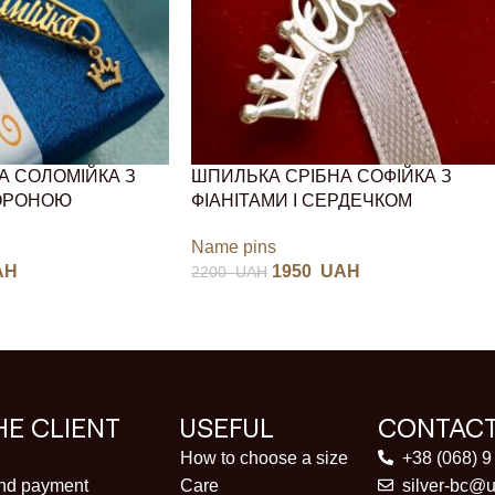
А СОЛОМІЙКА З
ШПИЛЬКА СРІБНА СОФІЙКА З
КОРОНОЮ
ФІАНІТАМИ І СЕРДЕЧКОМ
Name pins
AH
1950
UAH
2200
UAH
HE CLIENT
USEFUL
CONTAC
How to choose a size
+38 (068) 9
and payment
Care
silver-bc@u