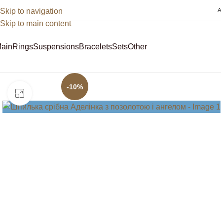
Skip to navigation
A
Skip to main content
ain
Rings
Suspensions
Bracelets
Sets
Other
Sale
-10%
Click to enlarge