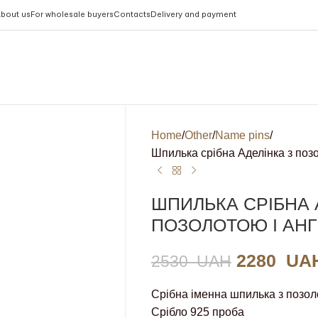
bout us
For wholesale buyers
Contacts
Delivery and payment
Home
Other
Name pins
Шпилька срібна Аделінка з поз
ШПИЛЬКА СРІБНА 
ПОЗОЛОТОЮ І АН
2280
UA
2530
UAH
Срібна іменна шпилька з позол
Срібло 925 проба