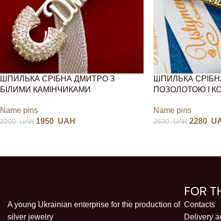
ШПИЛЬКА СРІБНА ДМИТРО З
ШПИЛЬКА СРІБН
БІЛИМИ КАМІНЧИКАМИ
ПОЗОЛОТОЮ І 
Name pins
Name pins
1950
UAH
2280
U
2200
UAH
2530
UAH
FOR T
A young Ukrainian enterprise for the production of
Contacts
silver jewelry
Delivery 