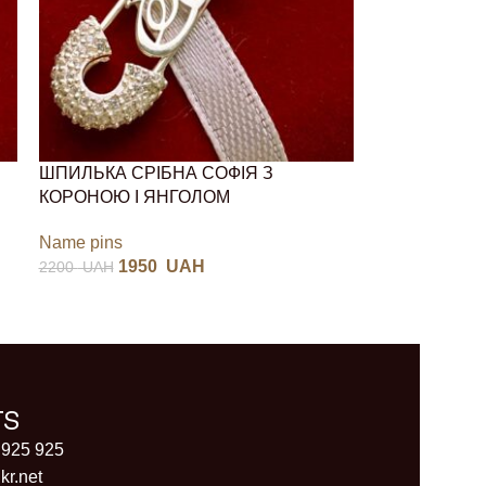
ШПИЛЬКА СРІБНА СОФІЯ З
КОРОНОЮ І ЯНГОЛОМ
Name pins
1950
UAH
2200
UAH
TS
 925 925
kr.net