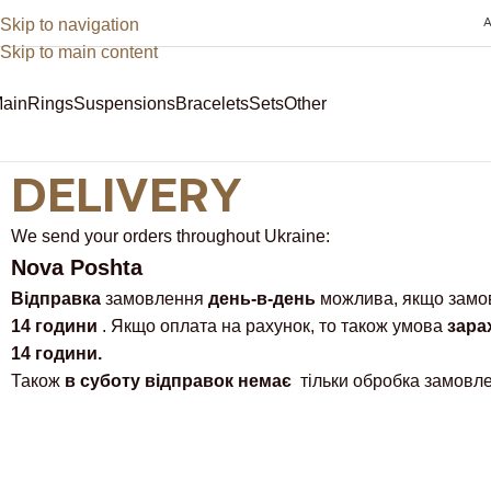
Skip to navigation
A
Skip to main content
ain
Rings
Suspensions
Bracelets
Sets
Other
Sale
DELIVERY
We send your orders throughout Ukraine:
Nova Poshta
Відправка
замовлення
день-в-день
можлива, якщо замо
14 години
. Якщо оплата на рахунок, то також умова
зара
14 години.
Т
акож
в суботу
відправок
немає
тільки обробка замовле