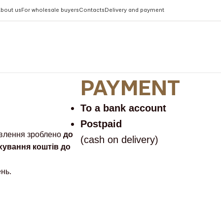
bout us
For wholesale buyers
Contacts
Delivery and payment
PAYMENT
To a bank account
Postpaid
влення зроблено
до
(cash on delivery)
хування коштів до
нь.