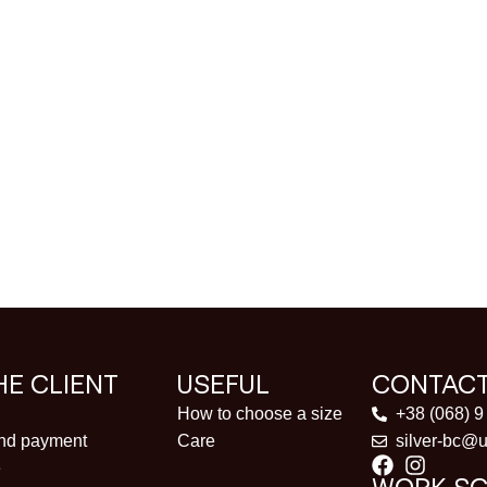
HE CLIENT
USEFUL
CONTAC
How to choose a size
+38 (068) 9
and payment
Care
silver-bc@u
e