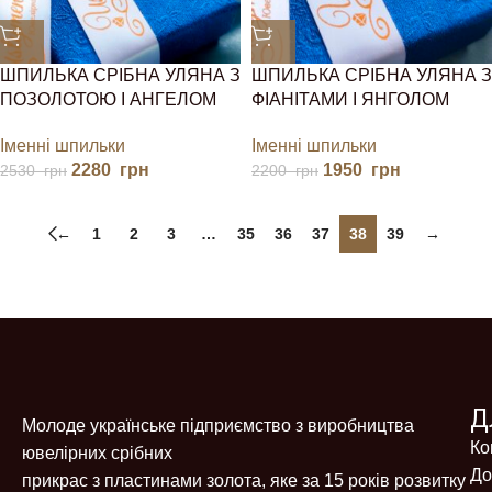
ШПИЛЬКА СРІБНА УЛЯНА З
ШПИЛЬКА СРІБНА УЛЯНА З
ПОЗОЛОТОЮ І АНГЕЛОМ
ФІАНІТАМИ І ЯНГОЛОМ
Іменні шпильки
Іменні шпильки
2280
грн
1950
грн
2530
грн
2200
грн
←
1
2
3
…
35
36
37
38
39
→
Д
Молоде українське підприємство з виробництва
Ко
ювелірних срібних
До
прикрас з пластинами золота, яке за 15 років розвитку