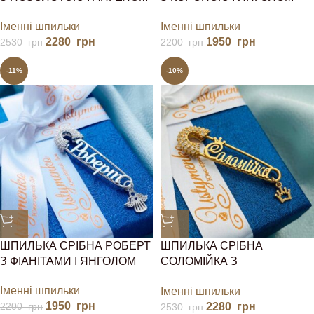
Іменні шпильки
Іменні шпильки
2280
грн
1950
грн
2530
грн
2200
грн
-11%
-10%
ШПИЛЬКА СРІБНА РОБЕРТ
ШПИЛЬКА СРІБНА
З ФІАНІТАМИ І ЯНГОЛОМ
СОЛОМІЙКА З
ПОЗОЛОТОЮ І КОРОНОЮ
Іменні шпильки
Іменні шпильки
1950
грн
2280
грн
2200
грн
2530
грн