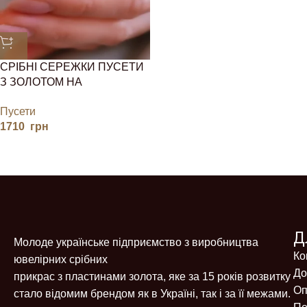
СРІБНІ СЕРЕЖКИ ПУСЕТИ
З ЗОЛОТОМ НА
ЗАКРУТКАХ, КВАДРАТ,
Пусети
РОМБ
1710
грн
Д
Молоде українське підприємство з виробництва
Ко
ювелірних срібних
До
прикрас з пластинами золота, яке за 15 років розвитку
Оп
стало відомим брендом як в Україні, так і за її межами.