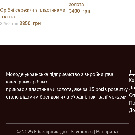
КАМІНЧИКАМИ
золота
Срібні сережки з пластинами
3400
грн
золота
2850
грн
3250
грн
Д
Молоде українське підприємство з виробництва
Ко
ювелірних срібних
До
прикрас з пластинами золота, яке за 15 років розвитку
Оп
стало відомим брендом як в Україні, так і за її межами.
По
До
© 2025 Ювелірний дім Ustymenko | Всі права