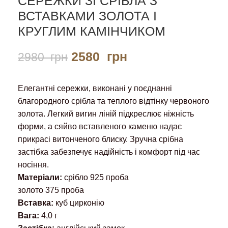
СЕРЕЖКИ ЗІ СРІБЛА З
ВСТАВКАМИ ЗОЛОТА І
КРУГЛИМ КАМІНЧИКОМ
2580
грн
2980
грн
Елегантні сережки, виконані у поєднанні
благородного срібла та теплого відтінку червоного
золота. Легкий вигин ліній підкреслює ніжність
форми, а сяйво вставленого каменю надає
прикрасі витонченого блиску. Зручна срібна
застібка забезпечує надійність і комфорт під час
носіння.
Матеріали:
срібло 925 проба
золото 375 проба
Вставка:
куб цирконію
Вага:
4,0 г