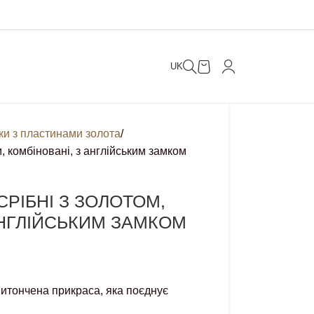
UK
ки з пластинами золота
м, комбіновані, з англійським замком
СРІБНІ З ЗОЛОТОМ,
АНГЛІЙСЬКИМ ЗАМКОМ
итончена прикраса, яка поєднує