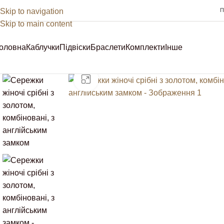
Skip to navigation
П
Skip to main content
оловна
Каблучки
Підвіски
Браслети
Комплекти
Інше
Sale
Клацніть, щоб збільшити