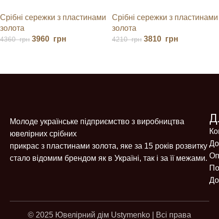
З АНГЛІЙСЬКОЮ
Срібні сережки з пластинами
Срібні сережки з пластинами
ЗАСТІБКОЮ
золота
золота
3810
грн
3960
грн
4210
грн
4360
грн
Д
Молоде українське підприємство з виробництва
Ко
ювелірних срібних
До
прикрас з пластинами золота, яке за 15 років розвитку
Оп
стало відомим брендом як в Україні, так і за її межами.
По
До
© 2025 Ювелірний дім Ustymenko | Всі права