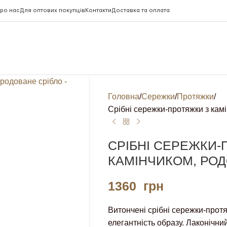
ро нас
Для оптових покупців
Контакти
Доставка та оплата
Головна
Сережки
Протяжки
Срібні сережки-протяжки з кам
СРІБНІ СЕРЕЖКИ-
КАМІНЧИКОМ, РОД
1360
грн
Витончені срібні сережки-протя
елегантність образу. Лаконічн