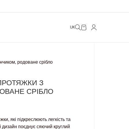
UK
інчиком, родоване срібло
ПРОТЯЖКИ З
ОВАНЕ СРІБЛО
жки, які підкреслюють легкість та
ий дизайн поєднує сяючий круглий