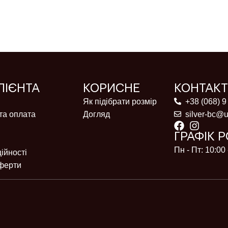
ЛІЄНТА
КОРИСНЕ
КОНТАК
Як підібрати розмір
+38 (068) 9
та оплата
Догляд
silver-bc@u
ГРАФІК 
Пн - Пт: 10:00 
ійності
ферти