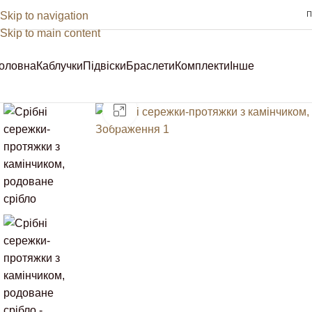
Skip to navigation
П
Skip to main content
оловна
Каблучки
Підвіски
Браслети
Комплекти
Інше
Sale
Клацніть, щоб збільшити