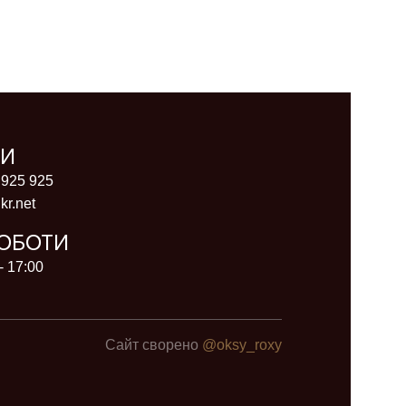
ТИ
 925 925
kr.net
РОБОТИ
- 17:00
Сайт сворено
@oksy_roxy