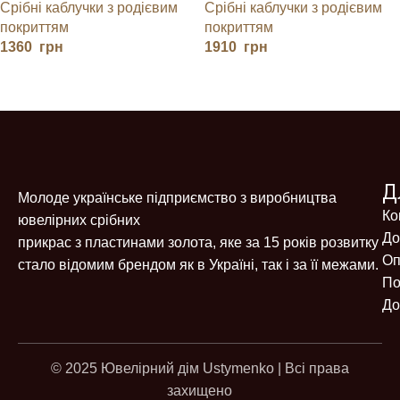
Срібні каблучки з родієвим
Срібні каблучки з родієвим
покриттям
покриттям
1360
грн
1910
грн
Д
Молоде українське підприємство з виробництва
Ко
ювелірних срібних
До
прикрас з пластинами золота, яке за 15 років розвитку
Оп
стало відомим брендом як в Україні, так і за її межами.
По
До
© 2025 Ювелірний дім Ustymenko | Всі права
захищено