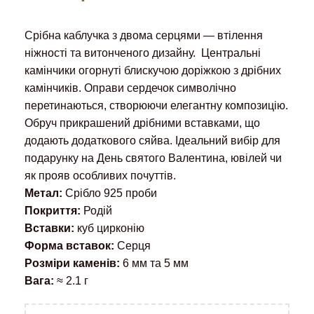
Срібна каблучка з двома серцями — втілення
ніжності та витонченого дизайну. Центральні
камінчики огорнуті блискучою доріжкою з дрібних
камінчиків. Оправи сердечок символічно
перетинаються, створюючи елегантну композицію.
Обруч прикрашений дрібними вставками, що
додають додаткового сяйва. Ідеальний вибір для
подарунку на День святого Валентина, ювілей чи
як прояв особливих почуттів.
Метал:
Срібло 925 проби
Покриття:
Родій
Вставки:
куб цирконію
Форма вставок:
Серця
Розміри каменів:
6 мм та 5 мм
Вага:
≈ 2.1 г