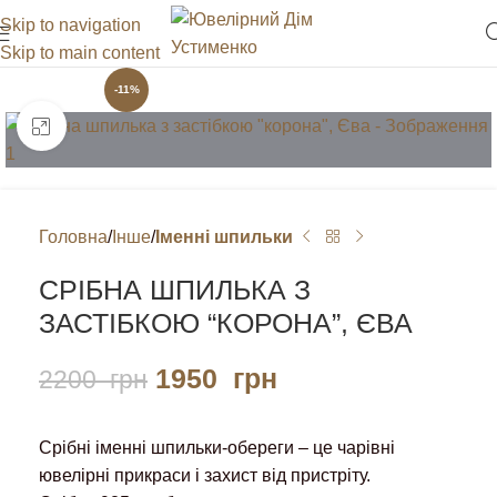
Skip to navigation
Skip to main content
-11%
Клацніть, щоб збільшити
Головна
Інше
Іменні шпильки
СРІБНА ШПИЛЬКА З
ЗАСТІБКОЮ “КОРОНА”, ЄВА
1950
грн
2200
грн
Срібні іменні шпильки-обереги – це чарівні
ювелірні прикраси і захист від пристріту.