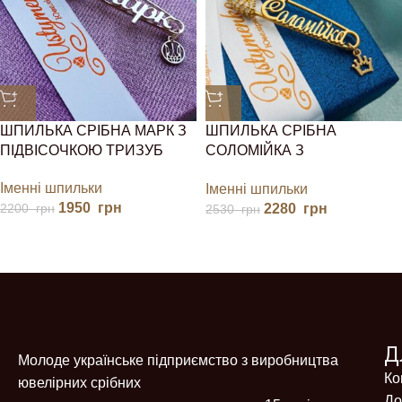
ШПИЛЬКА СРІБНА МАРК З
ШПИЛЬКА СРІБНА
ПІДВІСОЧКОЮ ТРИЗУБ
СОЛОМІЙКА З
ПОЗОЛОТОЮ І КОРОНОЮ
Іменні шпильки
Іменні шпильки
1950
грн
2280
грн
2200
грн
2530
грн
Д
Молоде українське підприємство з виробництва
Ко
ювелірних срібних
До