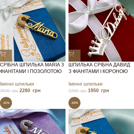
СРІБНА ШПИЛЬКА MARIA З
ШПИЛЬКА СРІБНА ДАВИД
ФІАНІТАМИ І ПОЗОЛОТОЮ
З ФІАНІТАМИ І КОРОНОЮ
Іменні шпильки
Іменні шпильки
2280
грн
1950
грн
2530
грн
2200
грн
-11%
-10%