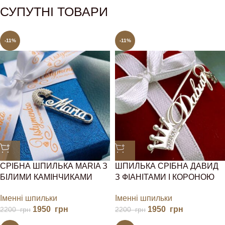
СУПУТНІ ТОВАРИ
-11%
-11%
СРІБНА ШПИЛЬКА MARIA З
ШПИЛЬКА СРІБНА ДАВИД
БІЛИМИ КАМІНЧИКАМИ
З ФІАНІТАМИ І КОРОНОЮ
Іменні шпильки
Іменні шпильки
1950
грн
1950
грн
2200
грн
2200
грн