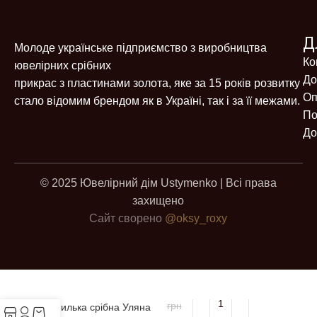
Д
Молоде українське підприємство з виробництва
Ко
ювелірних срібних
До
прикрас з пластинами золота, яке за 15 років розвитку
Оп
стало відомим брендом як в Україні, так і за її межами.
По
До
© 2025 Ювелірний дім Ustymenko | Всі права
захищено
Сайт сворено
@oksy_roxy
2530
грн
Шпилька срібна Уляна