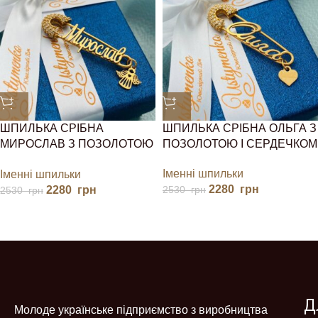
ШПИЛЬКА СРІБНА
ШПИЛЬКА СРІБНА ОЛЬГА З
МИРОСЛАВ З ПОЗОЛОТОЮ
ПОЗОЛОТОЮ І СЕРДЕЧКОМ
І ФІАНІТАМИ
Іменні шпильки
Іменні шпильки
2280
грн
2280
грн
2530
грн
2530
грн
Д
Молоде українське підприємство з виробництва