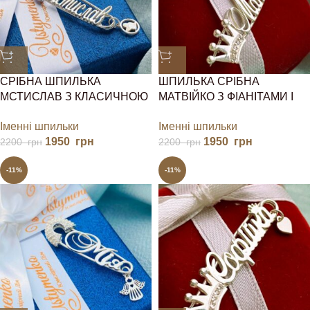
СРІБНА ШПИЛЬКА
ШПИЛЬКА СРІБНА
МСТИСЛАВ З КЛАСИЧНОЮ
МАТВІЙКО З ФІАНІТАМИ І
ЗАСТІБКОЮ
КОРОНОЮ
Іменні шпильки
Іменні шпильки
1950
грн
1950
грн
2200
грн
2200
грн
-11%
-11%