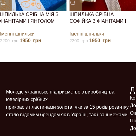
ШПИЛЬКА СРІБНА МІЯ З
ШПИЛЬКА СРІБНА
ФІАНІТАМИ І ЯНГОЛОМ
СОФІЙКА З ФІАНІТАМИ І
СЕРДЕЧКОМ
Іменні шпильки
Іменні шпильки
1950
грн
1950
грн
2200
грн
2200
грн
Д
Молоде українське підприємство з виробництва
Ко
ювелірних срібних
До
прикрас з пластинами золота, яке за 15 років розвитку
Оп
стало відомим брендом як в Україні, так і за її межами.
По
До