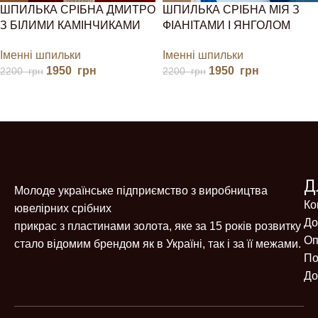
ШПИЛЬКА СРІБНА ДМИТРО
ШПИЛЬКА СРІБНА МІЯ З
З БІЛИМИ КАМІНЧИКАМИ
ФІАНІТАМИ І ЯНГОЛОМ
Іменні шпильки
Іменні шпильки
1950
грн
1950
грн
2200
грн
2200
грн
Д
Молоде українське підприємство з виробництва
Ко
ювелірних срібних
До
прикрас з пластинами золота, яке за 15 років розвитку
Оп
стало відомим брендом як в Україні, так і за її межами.
По
До