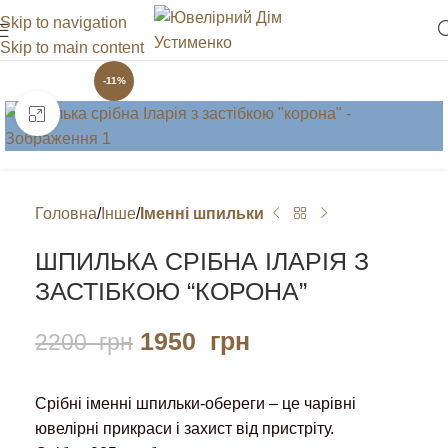
Skip to navigation
Skip to main content
-11%
Клацніть, щоб збільшити
Головна
Інше
Іменні шпильки
ШПИЛЬКА СРІБНА ІЛАРІЯ З
ЗАСТІБКОЮ “КОРОНА”
1950
грн
2200
грн
Срібні іменні шпильки-обереги – це чарівні
ювелірні прикраси і захист від пристріту.