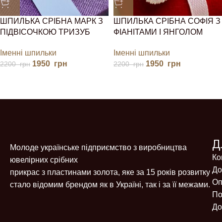
ШПИЛЬКА СРІБНА МАРК З
ШПИЛЬКА СРІБНА СОФІЯ З
ПІДВІСОЧКОЮ ТРИЗУБ
ФІАНІТАМИ І ЯНГОЛОМ
Іменні шпильки
Іменні шпильки
1950
грн
1950
грн
2200
грн
2200
грн
Д
Молоде українське підприємство з виробництва
Ко
ювелірних срібних
До
прикрас з пластинами золота, яке за 15 років розвитку
Оп
стало відомим брендом як в Україні, так і за її межами.
По
До