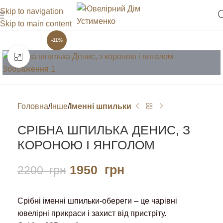
Skip to navigation
Skip to main content
-11%
Клацніть, щоб збільшити
Головна
Інше
Іменні шпильки
СРІБНА ШПИЛЬКА ДЕНИС, З
КОРОНОЮ І ЯНГОЛОМ
1950
грн
2200
грн
Срібні іменні шпильки-обереги – це чарівні
ювелірні прикраси і захист від пристріту.