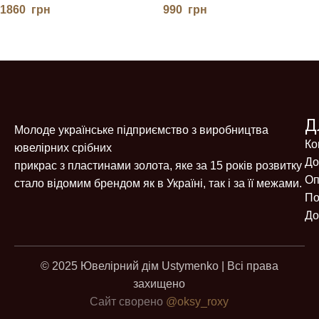
1860
грн
990
грн
Д
Молоде українське підприємство з виробництва
Ко
ювелірних срібних
До
прикрас з пластинами золота, яке за 15 років розвитку
Оп
стало відомим брендом як в Україні, так і за її межами.
По
До
© 2025 Ювелірний дім Ustymenko | Всі права
захищено
Сайт сворено
@oksy_roxy