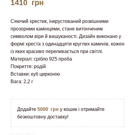
1410
грн
Сяючий хрестик, інкрустований розкішними
прозорими камінцями, стане витонченим
символом віри й вишуканості. Дизайн виконано у
формі хреста з одинадцяти круглих каменів, кожен
із яких красиво переливається при світлі.
Матеріал: срібло 925 проба
Покриття: родій
Вставки: куб цирконію
Вага: 2,2 г
Додайте
5000
грн
у кошик і отримайте
безкоштовну доставку!