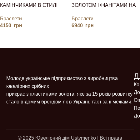
КАМІНЧИКАМИ В СТИЛІ
ЗОЛОТОМ І ФІАНІТАМИ НА
ТІФФАНІ
ПОДАРУНОК
Браслети
Браслети
4150
грн
6940
грн
Д
Молоде українське підприємство з виробництва
Ко
ювелірних срібних
До
прикрас з пластинами золота, яке за 15 років розвитку
Оп
стало відомим брендом як в Україні, так і за її межами.
По
До
© 2025 Ювелірний дім Ustymenko | Всі права